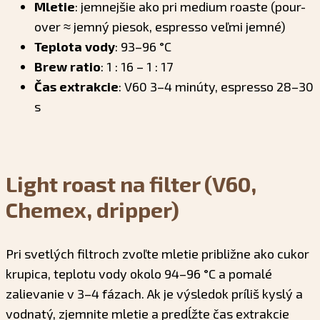
Mletie
: jemnejšie ako pri medium roaste (pour-
over ≈ jemný piesok, espresso veľmi jemné)
Teplota vody
: 93–96 °C
Brew ratio
: 1 : 16 – 1 : 17
Čas extrakcie
: V60 3–4 minúty, espresso 28–30
s
Light roast na filter (V60,
Chemex, dripper)
Pri svetlých filtroch zvoľte mletie približne ako cukor
krupica, teplotu vody okolo 94–96 °C a pomalé
zalievanie v 3–4 fázach. Ak je výsledok príliš kyslý a
vodnatý, zjemnite mletie a predĺžte čas extrakcie