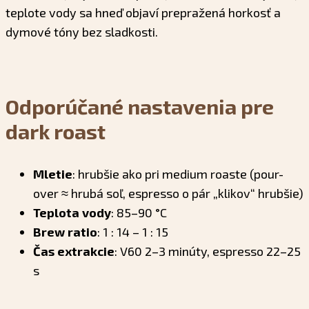
teplote vody sa hneď objaví prepražená horkosť a
dymové tóny bez sladkosti.
Odporúčané nastavenia pre
dark roast
Mletie
: hrubšie ako pri medium roaste (pour-
over ≈ hrubá soľ, espresso o pár „klikov“ hrubšie)
Teplota vody
: 85–90 °C
Brew ratio
: 1 : 14 – 1 : 15
Čas extrakcie
: V60 2–3 minúty, espresso 22–25
s