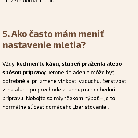
môžete doma urobiť.
5. Ako často mám meniť
nastavenie mletia?
Vždy, keď meníte
kávu, stupeň praženia alebo
spôsob prípravy
. Jemné doladenie môže byť
potrebné aj pri zmene vlhkosti vzduchu, čerstvosti
zrna alebo pri prechode z rannej na poobednú
prípravu. Nebojte sa mlynčekom hýbať – je to
normálna súčasť domáceho „baristovania“.