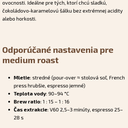
ovocnosti. Ideálne pre tých, ktorí chcú sladkú,
čokoládovo-karamelovú šálku bez extrémnej acidity
alebo horkosti.
Odporúčané nastavenia pre
medium roast
Mletie
: stredné (pour-over ≈ stolová soľ, French
press hrubšie, espresso jemné)
Teplota vody
: 90–94 °C
Brew ratio
: 1 : 15 – 1 : 16
Čas extrakcie
: V60 2,5–3 minúty, espresso 25–
28 s