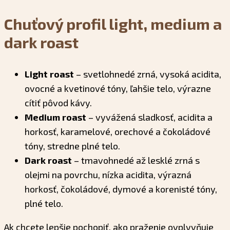
Chuťový profil light, medium a
dark roast
Light roast
– svetlohnedé zrná, vysoká acidita,
ovocné a kvetinové tóny, ľahšie telo, výrazne
cítiť pôvod kávy.
Medium roast
– vyvážená sladkosť, acidita a
horkosť, karamelové, orechové a čokoládové
tóny, stredne plné telo.
Dark roast
– tmavohnedé až lesklé zrná s
olejmi na povrchu, nízka acidita, výrazná
horkosť, čokoládové, dymové a korenisté tóny,
plné telo.
Ak chcete lepšie pochopiť, ako praženie ovplyvňuje