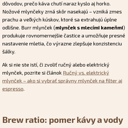
dôvodov, prečo káva chutí naraz kyslo aj horko.
Nožové mlynčeky zrná skôr nasekajú – vzniká zmes
prachu a veľkých kúskov, ktoré sa extrahujú úplne
odlišne. Burr mlynček (
mlynček s mlecími kameňmi
)
produkuje rovnomernejšie častice a umožňuje presné
nastavenie mletia, čo výrazne zlepšuje konzistenciu
šálky.
Ak si nie ste istí, či zvoliť ručný alebo elektrický
mlynček, pozrite si článok
Ručný vs. elektrický
mlynček – ako si vybrať správny mlynček na filter aj
espresso
.
Brew ratio: pomer kávy a vody