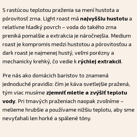
S rastúcou teplotou praženia sa mení hustota a
pórovitosť zrna. Light roast má
najvyššiu hustotu
a
relatívne hladký povrch – voda do takého zrna
preniká pomalšie a extrakcia je náročnejšia. Medium
roast je kompromis medzi hustotou a pórovitosťou a
dark roast je najmenej hustý, veľmi porézny a
mechanicky krehký, čo vedie k
rýchlej extrakcii
.
Pre nás ako domácich baristov to znamená
jednoduché pravidlo: čím je káva svetlejšie pražená,
tým viac musíme
zjemniť mletie a zvýšiť teplotu
vody
. Pri tmavých praženiach naopak zvoľníme –
melieme hrubšie a používame nižšiu teplotu, aby sme
nevyťahali len horké a spálené tóny.