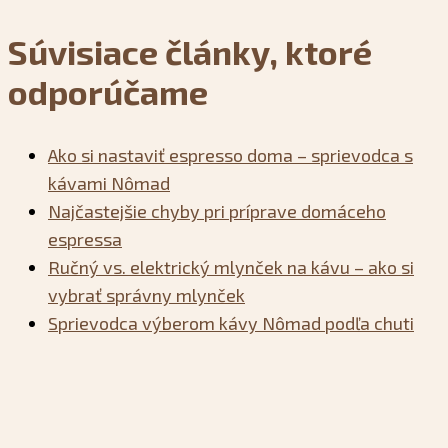
Súvisiace články, ktoré
odporúčame
Ako si nastaviť espresso doma – sprievodca s
kávami Nômad
Najčastejšie chyby pri príprave domáceho
espressa
Ručný vs. elektrický mlynček na kávu – ako si
vybrať správny mlynček
Sprievodca výberom kávy Nômad podľa chuti