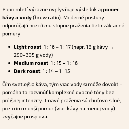
Popri mletí výrazne ovplyvňuje výsledok aj
pomer
kávy a vody
(brew ratio). Moderné postupy
odporúčajú pre rôzne stupne praženia tieto základné
pomery:
Light roast
: 1 : 16 – 1 : 17 (napr. 18 g kávy →
290–305 g vody)
Medium roast
: 1 : 15 – 1 : 16
Dark roast
: 1 : 14 – 1 : 15
Čím svetlejšia káva, tým viac vody si môže dovoliť –
pomáha to rozvinúť komplexné ovocné tóny bez
prílišnej intenzity. Tmavé praženia sú chuťovo silné,
preto im menší pomer (viac kávy na menej vody)
zvyčajne prospieva.