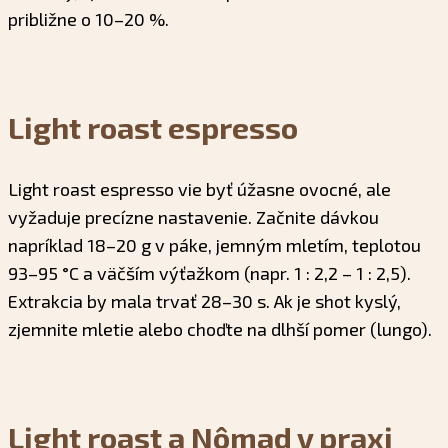
približne o 10–20 %.
Light roast espresso
Light roast espresso vie byť úžasne ovocné, ale
vyžaduje precízne nastavenie. Začnite dávkou
napríklad 18–20 g v páke, jemným mletím, teplotou
93–95 °C a väčším výťažkom (napr. 1 : 2,2 – 1 : 2,5).
Extrakcia by mala trvať 28–30 s. Ak je shot kyslý,
zjemnite mletie alebo choďte na dlhší pomer (lungo).
Light roast a Nômad v praxi