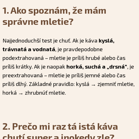
1. Ako spoznám, že mám
správne mletie?
Najjednoduchší test je chuť. Ak je káva
kyslá,
trávnatá a vodnatá
, je pravdepodobne
podextrahovaná – mletie je príliš hrubé alebo čas
príliš krátky. Ak je naopak
horká, suchá a „drsná“
, je
preextrahovaná – mletie je príliš jemné alebo čas
príliš dlhý. Základné pravidlo: kyslá → zjemniť mletie,
horká → zhrubnúť mletie.
2. Prečo mi raz tá istá káva
chutí super a inokedy zle?