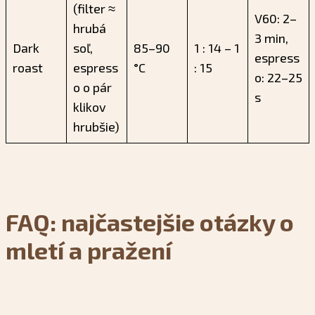
(filter ≈
V60: 2–
hrubá
3 min,
Dark
soľ,
85–90
1 : 14 – 1
espress
roast
espress
°C
: 15
o: 22–25
o o pár
s
klikov
hrubšie)
FAQ: najčastejšie otázky o
mletí a pražení