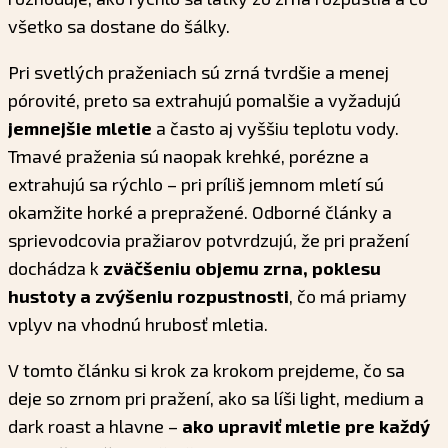
všetko sa dostane do šálky.
Pri svetlých praženiach sú zrná tvrdšie a menej
pórovité, preto sa extrahujú pomalšie a vyžadujú
jemnejšie mletie
a často aj vyššiu teplotu vody.
Tmavé praženia sú naopak krehké, porézne a
extrahujú sa rýchlo – pri príliš jemnom mletí sú
okamžite horké a prepražené. Odborné články a
sprievodcovia pražiarov potvrdzujú, že pri pražení
dochádza k
zväčšeniu objemu zrna, poklesu
hustoty a zvýšeniu rozpustnosti
, čo má priamy
vplyv na vhodnú hrubosť mletia.
V tomto článku si krok za krokom prejdeme, čo sa
deje so zrnom pri pražení, ako sa líši light, medium a
dark roast a hlavne –
ako upraviť mletie pre každý