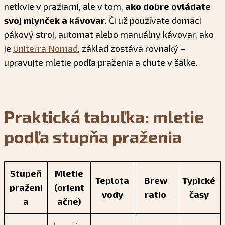
netkvie v pražiarni, ale v tom,
ako dobre ovládate
svoj mlynček a kávovar
. Či už používate domáci
pákový stroj, automat alebo manuálny kávovar, ako
je
Uniterra Nomad
, základ zostáva rovnaký –
upravujte mletie podľa praženia a chute v šálke.
Praktická tabuľka: mletie
podľa stupňa praženia
Stupeň
Mletie
Teplota
Brew
Typické
praženi
(orient
vody
ratio
časy
a
ačne)