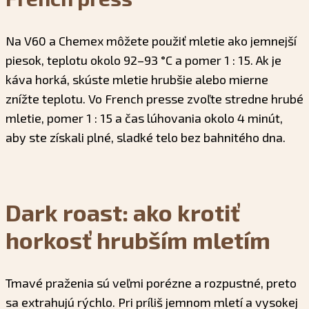
Na V60 a Chemex môžete použiť mletie ako jemnejší
piesok, teplotu okolo 92–93 °C a pomer 1 : 15. Ak je
káva horká, skúste mletie hrubšie alebo mierne
znížte teplotu. Vo French presse zvoľte stredne hrubé
mletie, pomer 1 : 15 a čas lúhovania okolo 4 minút,
aby ste získali plné, sladké telo bez bahnitého dna.
Dark roast: ako krotiť
horkosť hrubším mletím
Tmavé praženia sú veľmi porézne a rozpustné, preto
sa extrahujú rýchlo. Pri príliš jemnom mletí a vysokej