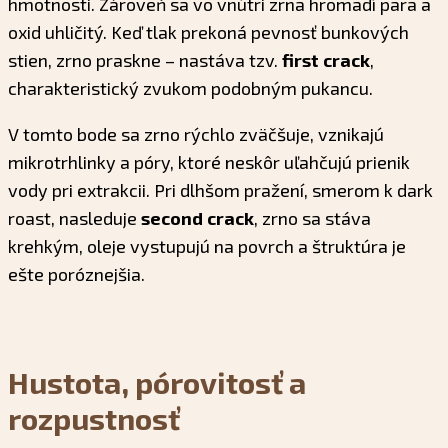
hmotnosti. Zároveň sa vo vnútri zrna hromadí para a
oxid uhličitý. Keď tlak prekoná pevnosť bunkových
stien, zrno praskne – nastáva tzv.
first crack
,
charakteristický zvukom podobným pukancu.
V tomto bode sa zrno rýchlo zväčšuje, vznikajú
mikrotrhlinky a póry, ktoré neskôr uľahčujú prienik
vody pri extrakcii. Pri dlhšom pražení, smerom k dark
roast, nasleduje
second crack
, zrno sa stáva
krehkým, oleje vystupujú na povrch a štruktúra je
ešte poróznejšia.
Hustota, pórovitosť a
rozpustnosť