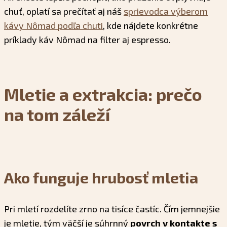
chuť, oplatí sa prečítať aj náš
sprievodca výberom
kávy Nômad podľa chuti
, kde nájdete konkrétne
príklady káv Nômad na filter aj espresso.
Mletie a extrakcia: prečo
na tom záleží
Ako funguje hrubosť mletia
Pri mletí rozdelíte zrno na tisíce častíc. Čím jemnejšie
je mletie, tým väčší je súhrnný
povrch v kontakte s