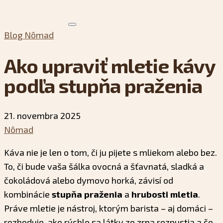
Blog Nômad
Ako upraviť mletie kávy
podľa stupňa praženia
21. novembra 2025
Nômad
Káva nie je len o tom, či ju pijete s mliekom alebo bez.
To, či bude vaša šálka ovocná a šťavnatá, sladká a
čokoládová alebo dymovo horká, závisí od
kombinácie
stupňa praženia
a
hrubosti mletia
.
Práve mletie je nástroj, ktorým barista – aj domáci –
rozhoduje, ako rýchlo sa látky zo zrna rozpustia a čo