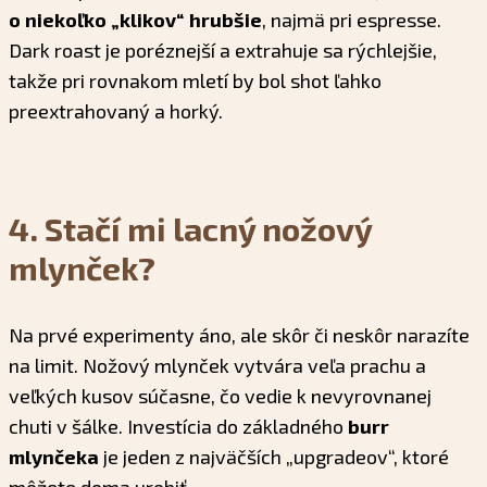
o niekoľko „klikov“ hrubšie
, najmä pri espresse.
Dark roast je poréznejší a extrahuje sa rýchlejšie,
takže pri rovnakom mletí by bol shot ľahko
preextrahovaný a horký.
4. Stačí mi lacný nožový
mlynček?
Na prvé experimenty áno, ale skôr či neskôr narazíte
na limit. Nožový mlynček vytvára veľa prachu a
veľkých kusov súčasne, čo vedie k nevyrovnanej
chuti v šálke. Investícia do základného
burr
mlynčeka
je jeden z najväčších „upgradeov“, ktoré