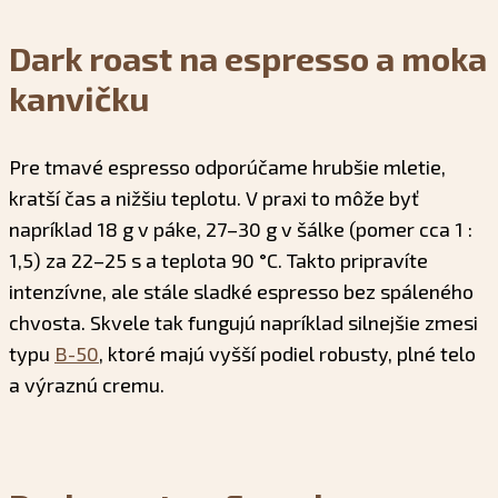
Dark roast na espresso a moka
kanvičku
Pre tmavé espresso odporúčame hrubšie mletie,
kratší čas a nižšiu teplotu. V praxi to môže byť
napríklad 18 g v páke, 27–30 g v šálke (pomer cca 1 :
1,5) za 22–25 s a teplota 90 °C. Takto pripravíte
intenzívne, ale stále sladké espresso bez spáleného
chvosta. Skvele tak fungujú napríklad silnejšie zmesi
typu
B-50
, ktoré majú vyšší podiel robusty, plné telo
a výraznú cremu.