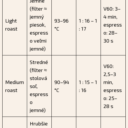
Jemné
(filter ≈
V60: 3–
jemný
4 min,
Light
93–96
1 : 16 – 1
piesok,
espress
roast
°C
: 17
espress
o: 28–
o veľmi
30 s
jemné)
Stredné
V60:
(filter ≈
2,5–3
stolová
Medium
90–94
1 : 15 – 1
min,
soľ,
roast
°C
: 16
espress
espress
o: 25–
o
28 s
jemné)
Hrubšie