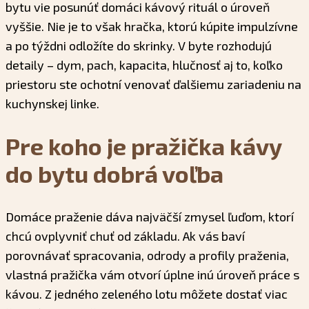
bytu vie posunúť domáci kávový rituál o úroveň
vyššie. Nie je to však hračka, ktorú kúpite impulzívne
a po týždni odložíte do skrinky. V byte rozhodujú
detaily – dym, pach, kapacita, hlučnosť aj to, koľko
priestoru ste ochotní venovať ďalšiemu zariadeniu na
kuchynskej linke.
Pre koho je pražička kávy
do bytu dobrá voľba
Domáce praženie dáva najväčší zmysel ľuďom, ktorí
chcú ovplyvniť chuť od základu. Ak vás baví
porovnávať spracovania, odrody a profily praženia,
vlastná pražička vám otvorí úplne inú úroveň práce s
kávou. Z jedného zeleného lotu môžete dostať viac