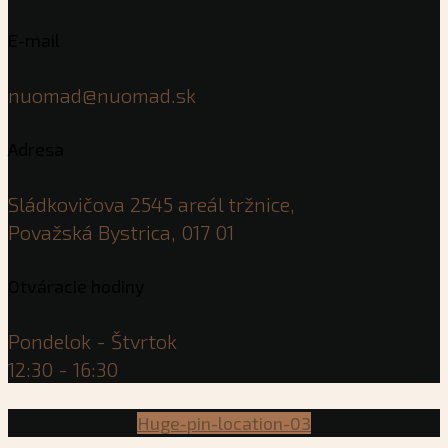
E-mail
nuomad@nuomad.sk
Adresa
Sládkovičova 2545 areál tržnice,
Považská Bystrica, 017 01
Otváracie hodiny
Pondelok - Štvrtok
12:30 - 16:30
Huge-pin-location-03