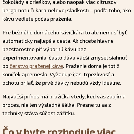
čokolády a orieškov, alebo naopak viac citrusov,
bergamotu či karamelovej sladkosti – podľa toho, ako
kávu vediete počas praženia.
Pre bežného domáceho kávičkára to ale nemusí byť
automaticky najlepšia cesta. Ak chcete hlavne
bezstarostne piť výbornú kávu bez
experimentovania, často dáva väčší zmysel siahnuť
po
čerstvo praženej káve
. Praženie doma je totiž
koníček aj remeslo. Vyžaduje čas, trpezlivosť a
ochotu prijať, že prvé dávky nebudú vždy ideálne.
Najväčší prínos má pražička vtedy, keď vás zaujíma
proces, nie len výsledná šálka. Presne tu sa z
techniky stáva súčasť zážitku.
Čo v byte rozhoduje viac