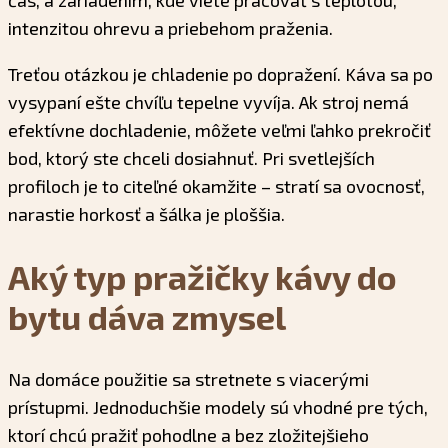
čas, a zariadením, kde viete pracovať s teplotou,
intenzitou ohrevu a priebehom praženia.
Treťou otázkou je chladenie po dopražení. Káva sa po
vysypaní ešte chvíľu tepelne vyvíja. Ak stroj nemá
efektívne dochladenie, môžete veľmi ľahko prekročiť
bod, ktorý ste chceli dosiahnuť. Pri svetlejších
profiloch je to citeľné okamžite – stratí sa ovocnosť,
narastie horkosť a šálka je ploššia.
Aký typ pražičky kávy do
bytu dáva zmysel
Na domáce použitie sa stretnete s viacerými
prístupmi. Jednoduchšie modely sú vhodné pre tých,
ktorí chcú pražiť pohodlne a bez zložitejšieho