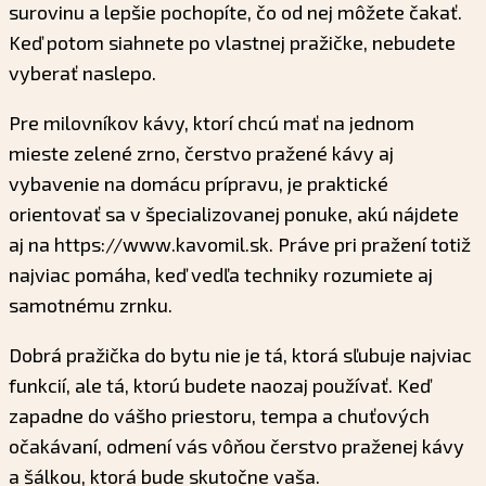
surovinu a lepšie pochopíte, čo od nej môžete čakať.
Keď potom siahnete po vlastnej pražičke, nebudete
vyberať naslepo.
Pre milovníkov kávy, ktorí chcú mať na jednom
mieste zelené zrno, čerstvo pražené kávy aj
vybavenie na domácu prípravu, je praktické
orientovať sa v špecializovanej ponuke, akú nájdete
aj na https://www.kavomil.sk. Práve pri pražení totiž
najviac pomáha, keď vedľa techniky rozumiete aj
samotnému zrnku.
Dobrá pražička do bytu nie je tá, ktorá sľubuje najviac
funkcií, ale tá, ktorú budete naozaj používať. Keď
zapadne do vášho priestoru, tempa a chuťových
očakávaní, odmení vás vôňou čerstvo praženej kávy
a šálkou, ktorá bude skutočne vaša.