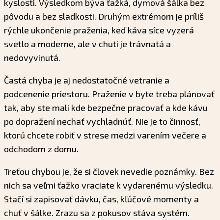
kyslosti. Výsledkom býva ťažká, dymová šálka bez
pôvodu a bez sladkosti. Druhým extrémom je príliš
rýchle ukončenie praženia, keď káva síce vyzerá
svetlo a moderne, ale v chuti je trávnatá a
nedovyvinutá.
Častá chyba je aj nedostatočné vetranie a
podcenenie priestoru. Praženie v byte treba plánovať
tak, aby ste mali kde bezpečne pracovať a kde kávu
po dopražení nechať vychladnúť. Nie je to činnosť,
ktorú chcete robiť v strese medzi varením večere a
odchodom z domu.
Treťou chybou je, že si človek nevedie poznámky. Bez
nich sa veľmi ťažko vraciate k vydarenému výsledku.
Stačí si zapisovať dávku, čas, kľúčové momenty a
chuť v šálke. Zrazu sa z pokusov stáva systém.