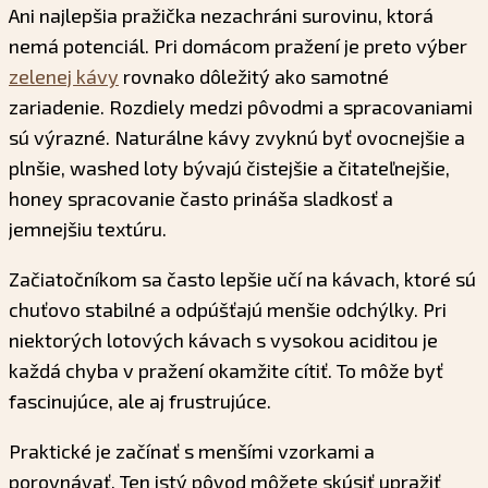
Ani najlepšia pražička nezachráni surovinu, ktorá
nemá potenciál. Pri domácom pražení je preto výber
zelenej kávy
rovnako dôležitý ako samotné
zariadenie. Rozdiely medzi pôvodmi a spracovaniami
sú výrazné. Naturálne kávy zvyknú byť ovocnejšie a
plnšie, washed loty bývajú čistejšie a čitateľnejšie,
honey spracovanie často prináša sladkosť a
jemnejšiu textúru.
Začiatočníkom sa často lepšie učí na kávach, ktoré sú
chuťovo stabilné a odpúšťajú menšie odchýlky. Pri
niektorých lotových kávach s vysokou aciditou je
každá chyba v pražení okamžite cítiť. To môže byť
fascinujúce, ale aj frustrujúce.
Praktické je začínať s menšími vzorkami a
porovnávať. Ten istý pôvod môžete skúsiť upražiť