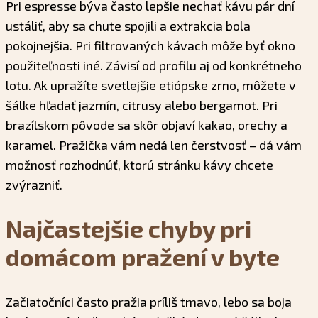
Pri espresse býva často lepšie nechať kávu pár dní
ustáliť, aby sa chute spojili a extrakcia bola
pokojnejšia. Pri filtrovaných kávach môže byť okno
použiteľnosti iné. Závisí od profilu aj od konkrétneho
lotu. Ak upražíte svetlejšie etiópske zrno, môžete v
šálke hľadať jazmín, citrusy alebo bergamot. Pri
brazílskom pôvode sa skôr objaví kakao, orechy a
karamel. Pražička vám nedá len čerstvosť – dá vám
možnosť rozhodnúť, ktorú stránku kávy chcete
zvýrazniť.
Najčastejšie chyby pri
domácom pražení v byte
Začiatočníci často pražia príliš tmavo, lebo sa boja