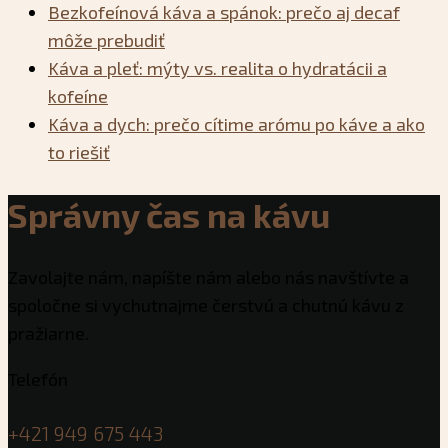
Bezkofeínová káva a spánok: prečo aj decaf
môže prebudiť
Káva a pleť: mýty vs. realita o hydratácii a
kofeíne
Káva a dych: prečo cítime arómu po káve a ako
to riešiť
Správny čas na kávu
Zavolajte nám, napíšte nám alebo nás navštívte a
spoločne si vychutnajme čerstvú a chutnú kávu z
pražiarne.
Telefón
+421 949 675 443